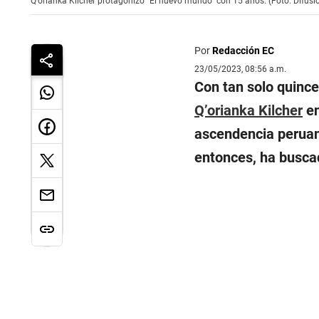
Q'orianka Kilcher protagonizó "El nuevo mundo" con 15 años. (Foto: Difusi
Por
Redacción EC
23/05/2023, 08:56 a.m.
Con tan solo quince
Q’orianka Kilcher
en
ascendencia peruan
entonces, ha buscad