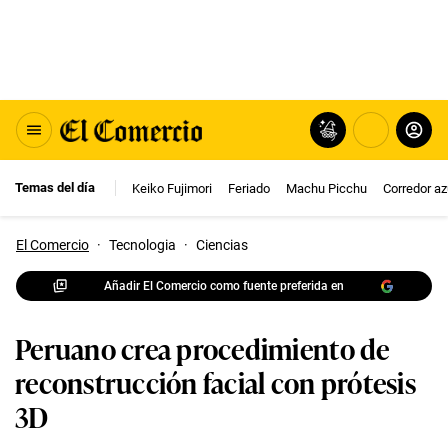
Temas del día
Keiko Fujimori
Feriado
Machu Picchu
Corredor az
El Comercio
·
Tecnologia
·
Ciencias
Añadir El Comercio como fuente preferida en
Peruano crea procedimiento de
reconstrucción facial con prótesis
3D