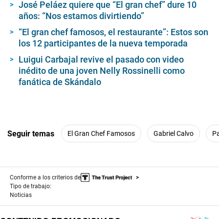
José Peláez quiere que “El gran chef” dure 10
e
s
años: “Nos estamos divirtiendo”
,
1
“El gran chef famosos, el restaurante”: Estos son
6
los 12 participantes de la nueva temporada
s
e
Luigui Carbajal revive el pasado con video
c
o
inédito de una joven Nelly Rossinelli como
n
fanática de Skándalo
d
s
Seguir temas
El Gran Chef Famosos
Gabriel Calvo
Pa
Conforme a los criterios de
Tipo de trabajo:
Noticias