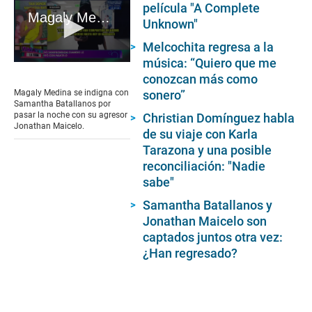
película "A Complete
Magaly Medina se indigna con Samantha Batallanos por pasar la noche con su agresor Jonathan Maicelo.
Unknown"
Melcochita regresa a la
música: “Quiero que me
0
seconds
conozcan más como
of
Magaly Medina se indigna con
sonero”
5
Samantha Batallanos por
minutes,
pasar la noche con su agresor
Christian Domínguez habla
19
Jonathan Maicelo.
de su viaje con Karla
seconds
Tarazona y una posible
reconciliación: "Nadie
sabe"
Samantha Batallanos y
Jonathan Maicelo son
captados juntos otra vez:
¿Han regresado?