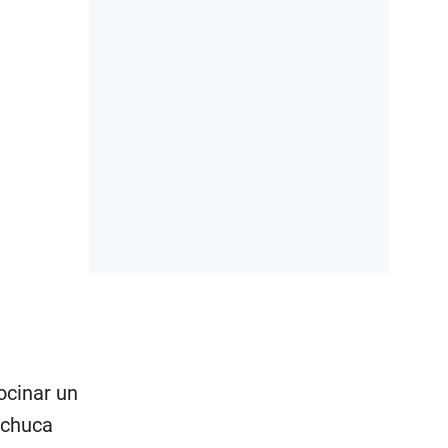
ocinar un
achuca