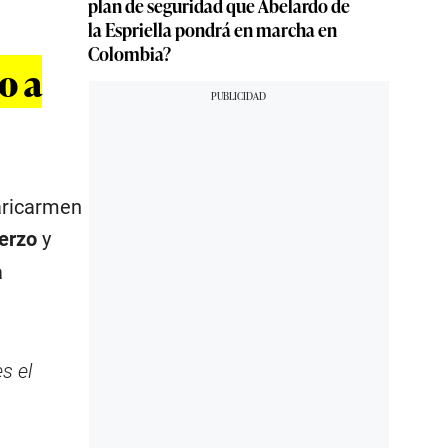
plan de seguridad que Abelardo de
la Espriella pondrá en marcha en
Colombia?
o a
aricarmen
erzo
y
a
s el