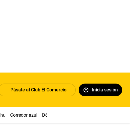
Pásate al Club El Comercio
Inicia sesión
chu
Corredor azul
Dólar
Congreso
Nasca
Acuña
Toled