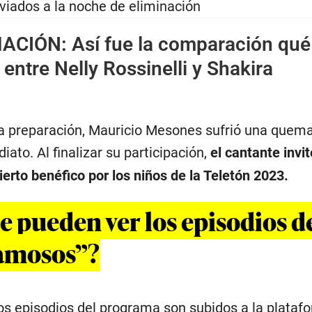
viados a la noche de eliminación
MACIÓN:
Así fue la comparación qué
entre Nelly Rossinelli y Shakira
a preparación, Mauricio Mesones sufrió una quem
iato. Al finalizar su participación,
el cantante invit
erto benéfico por los niños de la Teletón 2023.
e pueden ver los episodios d
famosos”?
os episodios del programa son subidos a la plataf