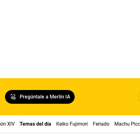
Pregúntale a Merlín IA
ón XIV
Temas del día
Keiko Fujimori
Feriado
Machu Pic