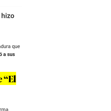
 hizo
adura que
ó a sus
e “El
orma