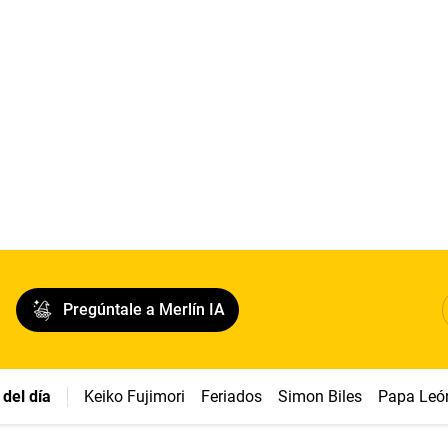
Pregúntale a Merlín IA
del día
Keiko Fujimori
Feriados
Simon Biles
Papa Leó