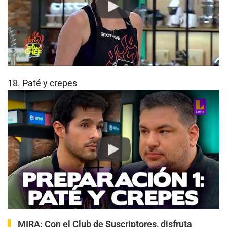
Play
18. Paté y crepes
Play
MIRA:
Con el Club de Suscriptores, disfruta