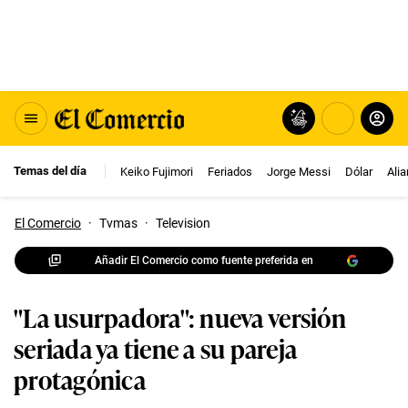
Temas del día
Keiko Fujimori
Feriados
Jorge Messi
Dólar
Ali
El Comercio
·
Tvmas
·
Television
Añadir El Comercio como fuente preferida en
"La usurpadora": nueva versión
seriada ya tiene a su pareja
protagónica