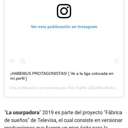
Ver esta publicación en Instagram
¡HABEMUS PROTAGONISTAS! [ Ve a la liga colocada en
mi perfil ]
Una publicación compartida por
Álex Kaffie
(@kaffievillano) el
11 
"
La usurpadora
" 2019 es parte del proyecto "Fábrica
de sueños" de Televisa, el cual consiste en versionar
producciones que fueron un gran éxito para la