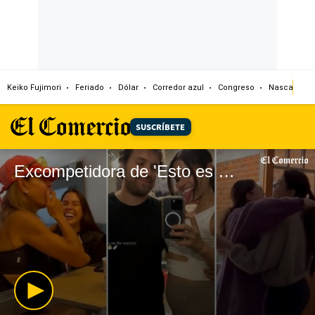
Keiko Fujimori
Feriado
Dólar
Corredor azul
Congreso
Nasca
A
SUSCRÍBETE
Excompetidora de 'Esto es Guerra' y familiar de Gian Marco, Francesca Zignago anunció su embarazo