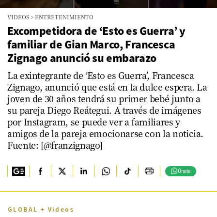
0
VIDEOS
>
ENTRETENIMIENTO
seconds
of
Excompetidora de ‘Esto es Guerra’ y
2
familiar de Gian Marco, Francesca
minutes,
16
Zignago anunció su embarazo
seconds
La exintegrante de ‘Esto es Guerra’, Francesca
Zignago, anunció que está en la dulce espera. La
joven de 30 años tendrá su primer bebé junto a
su pareja Diego Reátegui. A través de imágenes
por Instagram, se puede ver a familiares y
amigos de la pareja emocionarse con la noticia.
Fuente: [@franzignago]
Únete
GLOBAL + Videos