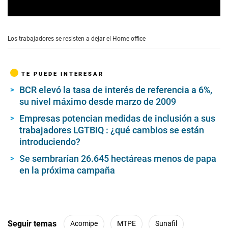
0
s
e
Los trabajadores se resisten a dejar el Home office
c
o
n
d
TE PUEDE INTERESAR
s
o
BCR elevó la tasa de interés de referencia a 6%,
f
su nivel máximo desde marzo de 2009
0
s
e
Empresas potencian medidas de inclusión a sus
c
trabajadores LGTBIQ : ¿qué cambios se están
o
introduciendo?
n
d
Se sembrarían 26.645 hectáreas menos de papa
s
en la próxima campaña
Seguir temas
Acomipe
MTPE
Sunafil