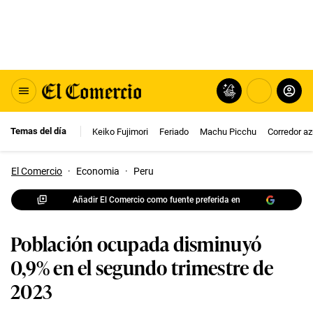
Temas del día
Keiko Fujimori
Feriado
Machu Picchu
Corredor az
El Comercio
·
Economia
·
Peru
Añadir El Comercio como fuente preferida en
Población ocupada disminuyó
0,9% en el segundo trimestre de
2023