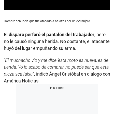
0
s
e
Hombre denuncia que fue atacado a balazos por un extranjero
c
o
n
El disparo perforó el pantalón del trabajador
, pero
d
s
no le causó ninguna herida. No obstante, el atacante
o
huyó del lugar empuñando su arma.
f
2
m
“El muchacho vio y me dice ‘esta moto es nueva, es de
i
n
tienda. Yo lo acabo de comprar, no puede ser que esta
u
t
pieza sea falsa’”
, indicó Ángel Cristóbal en diálogo con
e
América Noticias.
s
,
9
s
e
c
o
n
d