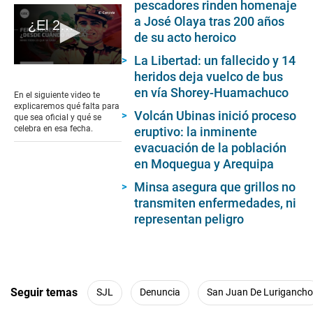
pescadores rinden homenaje
a José Olaya tras 200 años
¿El 23 de julio será feriado? Aquí te explicamos todo sobre la fecha
de su acto heroico
La Libertad: un fallecido y 14
0
heridos deja vuelco de bus
seconds
en vía Shorey-Huamachuco
of
En el siguiente video te
1
explicaremos qué falta para
minute,
Volcán Ubinas inició proceso
que sea oficial y qué se
5
celebra en esa fecha.
eruptivo: la inminente
seconds
evacuación de la población
en Moquegua y Arequipa
Minsa asegura que grillos no
transmiten enfermedades, ni
representan peligro
Seguir temas
SJL
Denuncia
San Juan De Lurigancho