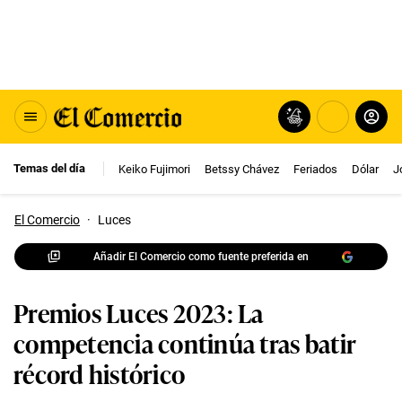
Temas del día
Keiko Fujimori
Betssy Chávez
Feriados
Dólar
J
El Comercio
·
Luces
Añadir El Comercio como fuente preferida en
Premios Luces 2023: La
competencia continúa tras batir
récord histórico