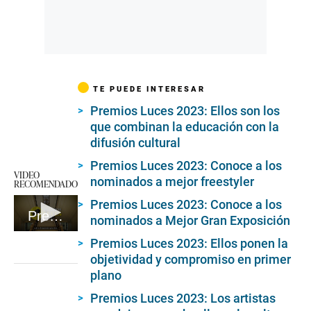
TE PUEDE INTERESAR
Premios Luces 2023: Ellos son los
que combinan la educación con la
difusión cultural
Premios Luces 2023: Conoce a los
VIDEO
nominados a mejor freestyler
RECOMENDADO
Premios Luces 2023: Conoce a los
Premios Luces 2024
nominados a Mejor Gran Exposición
0
Premios Luces 2023: Ellos ponen la
seconds
of
objetividad y compromiso en primer
1
plano
minute,
59
Premios Luces 2023: Los artistas
seconds