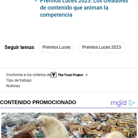
Premios Luces 2023: Los creadores
seconds
de contenido que animan la
competencia
Seguir temas
Premios Luces
Premios Luces 2023
Conforme a los criterios de
Tipo de trabajo:
Noticias