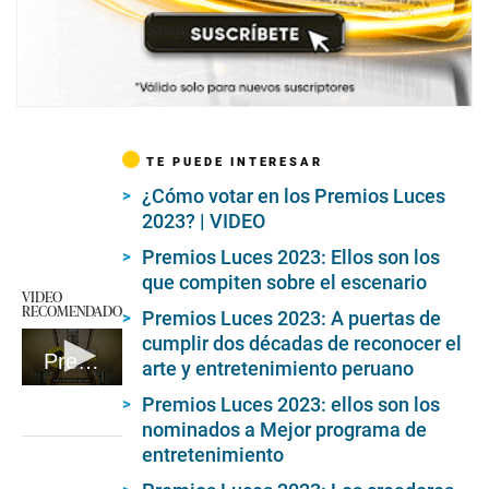
TE PUEDE INTERESAR
¿Cómo votar en los Premios Luces
2023? | VIDEO
Premios Luces 2023: Ellos son los
que compiten sobre el escenario
VIDEO
RECOMENDADO
Premios Luces 2023: A puertas de
cumplir dos décadas de reconocer el
Premios Luces 2024
arte y entretenimiento peruano
0
Premios Luces 2023: ellos son los
seconds
of
nominados a Mejor programa de
1
entretenimiento
minute,
59