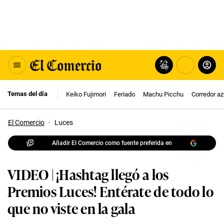
Temas del día
Keiko Fujimori
Feriado
Machu Picchu
Corredor az
El Comercio
·
Luces
Añadir El Comercio como fuente preferida en
VIDEO | ¡Hashtag llegó a los
Premios Luces! Entérate de todo lo
que no viste en la gala