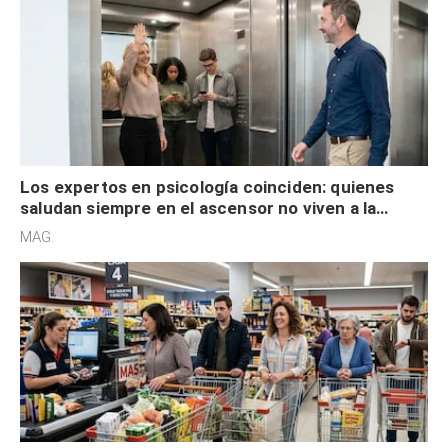
Los expertos en psicología coinciden: quienes
saludan siempre en el ascensor no viven a la
defensiva y tienen apertura social
MAG.