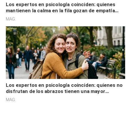
Los expertos en psicología coinciden: quienes
mantienen la calma en la fila gozan de empatía
cognitiva, gratitud y no solo tienen autocontrol
MAG.
Los expertos en psicología coinciden: quienes no
disfrutan de los abrazos tienen una mayor
sensibilidad a los estímulos físicos y no es por
MAG.
desinterés