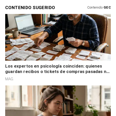
CONTENIDO SUGERIDO
Contenido
GEC
Los expertos en psicología coinciden: quienes
guardan recibos o tickets de compras pasadas no
son acumuladores, sino que tienen necesidad de
MAG.
control