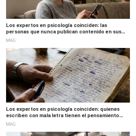
Los expertos en psicología coinciden: las
personas que nunca publican contenido en sus
redes sociales no pretenden buscar validación
MAG.
externa
Los expertos en psicología coinciden: quienes
escriben con mala letra tienen el pensamiento
acelerado y no lo hacen por desinterés
MAG.