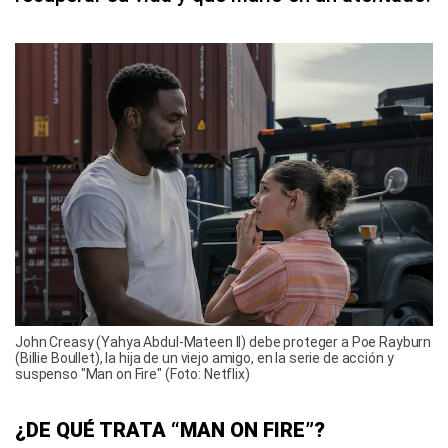
John Creasy (Yahya Abdul-Mateen II) debe proteger a Poe Rayburn
(Billie Boullet), la hija de un viejo amigo, en la serie de acción y
suspenso "Man on Fire" (Foto: Netflix)
¿DE QUÉ TRATA “MAN ON FIRE”?