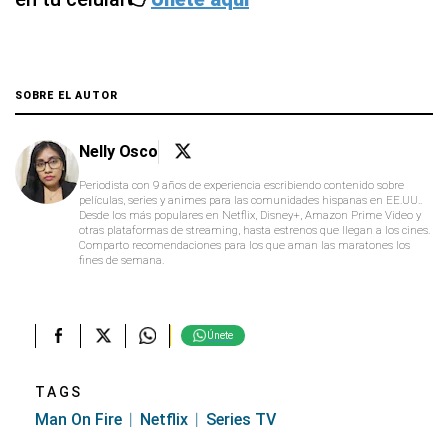
SOBRE EL AUTOR
Nelly Osco
Periodista con 9 años de experiencia escribiendo contenido sobre
películas, series y animes para las comunidades hispanas en EE.UU..
Desde los más populares en Netflix, Disney+, Amazon Prime Video y
otras plataformas de streaming, hasta estrenos que llegan a los cines.
Comparto recomendaciones para los que aman las maratones los
fines de semana.
Únete
TAGS
Man On Fire
Netflix
Series TV