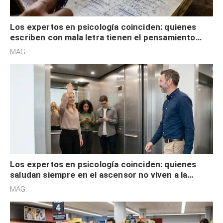
Los expertos en psicología coinciden: quienes
escriben con mala letra tienen el pensamiento
acelerado y no lo hacen por desinterés
MAG.
Los expertos en psicología coinciden: quienes
saludan siempre en el ascensor no viven a la
defensiva y tienen apertura social
MAG.