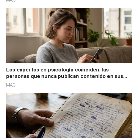
control
Los expertos en psicología coinciden: las
personas que nunca publican contenido en sus
redes sociales no pretenden buscar validación
MAG.
externa