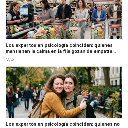
Los expertos en psicología coinciden: quienes
mantienen la calma en la fila gozan de empatía
cognitiva, gratitud y no solo tienen autocontrol
MAG.
Los expertos en psicología coinciden: quienes no