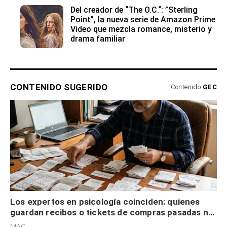
Del creador de “The O.C.“: ”Sterling
Point”, la nueva serie de Amazon Prime
Video que mezcla romance, misterio y
drama familiar
CONTENIDO SUGERIDO
Contenido
GEC
Los expertos en psicología coinciden: quienes
guardan recibos o tickets de compras pasadas no
son acumuladores, sino que tienen necesidad de
MAG.