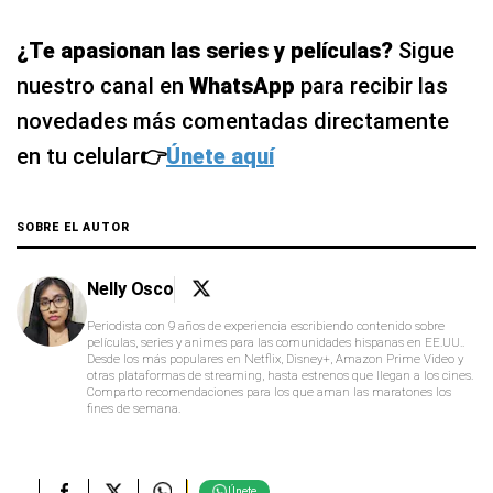
¿Te apasionan las series y películas?
Sigue
nuestro canal en
WhatsApp
para recibir las
novedades más comentadas directamente
en tu celular
👉
Únete aquí
SOBRE EL AUTOR
Nelly Osco
Periodista con 9 años de experiencia escribiendo contenido sobre
películas, series y animes para las comunidades hispanas en EE.UU..
Desde los más populares en Netflix, Disney+, Amazon Prime Video y
otras plataformas de streaming, hasta estrenos que llegan a los cines.
Comparto recomendaciones para los que aman las maratones los
fines de semana.
Únete