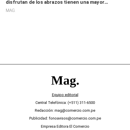
disfrutan de los abrazos tienen una mayor
sensibilidad a los estímulos físicos y no es por
MAG.
desinterés
Equipo editorial
Central Telefónica: (+511) 311-6500
Redacción: mag@comercio.com.pe
Publicidad: fonoavisos@comercio.com.pe
Empresa Editora El Comercio