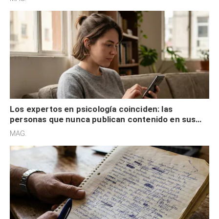
control
Los expertos en psicología coinciden: las
personas que nunca publican contenido en sus
redes sociales no pretenden buscar validación
MAG.
externa