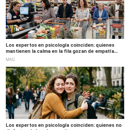
Los expertos en psicología coinciden: quienes
mantienen la calma en la fila gozan de empatía
cognitiva, gratitud y no solo tienen autocontrol
MAG.
Los expertos en psicología coinciden: quienes no