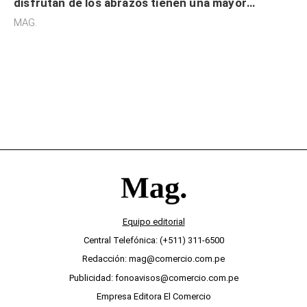
disfrutan de los abrazos tienen una mayor
sensibilidad a los estímulos físicos y no es por
MAG.
desinterés
Equipo editorial
Central Telefónica: (+511) 311-6500
Redacción: mag@comercio.com.pe
Publicidad: fonoavisos@comercio.com.pe
Empresa Editora El Comercio