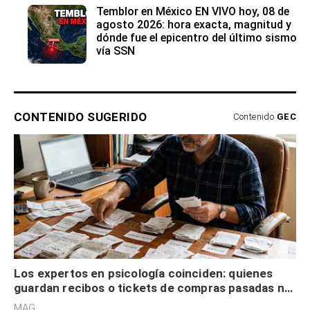
Temblor en México EN VIVO hoy, 08 de
agosto 2026: hora exacta, magnitud y
dónde fue el epicentro del último sismo
vía SSN
CONTENIDO SUGERIDO
Contenido
GEC
Los expertos en psicología coinciden: quienes
guardan recibos o tickets de compras pasadas no
son acumuladores, sino que tienen necesidad de
MAG.