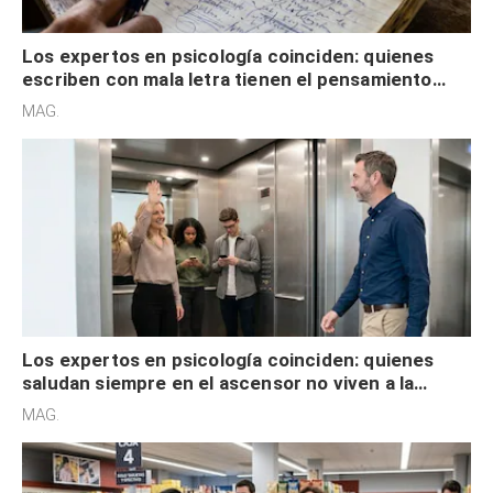
Los expertos en psicología coinciden: quienes
escriben con mala letra tienen el pensamiento
acelerado y no lo hacen por desinterés
MAG.
Los expertos en psicología coinciden: quienes
saludan siempre en el ascensor no viven a la
defensiva y tienen apertura social
MAG.