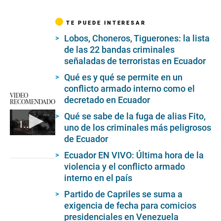
TE PUEDE INTERESAR
Lobos, Choneros, Tiguerones: la lista
de las 22 bandas criminales
señaladas de terroristas en Ecuador
Qué es y qué se permite en un
conflicto armado interno como el
VIDEO
decretado en Ecuador
RECOMENDADO
Qué se sabe de la fuga de alias Fito,
Israel vuelve al ataque
uno de los criminales más peligrosos
de Ecuador
0
seconds
of
Ecuador EN VIVO: Última hora de la
1
violencia y el conflicto armado
minute,
interno en el país
18
seconds
Partido de Capriles se suma a
exigencia de fecha para comicios
presidenciales en Venezuela