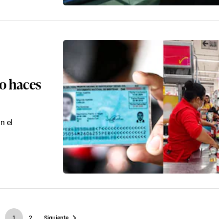
o haces
n el
1
2
Siguiente