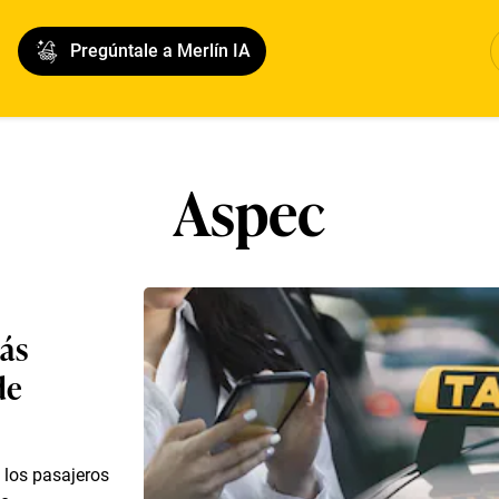
Pregúntale a Merlín IA
Aspec
más
de
 los pasajeros