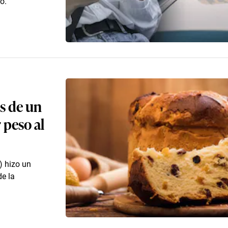
o.
s de un
 peso al
) hizo un
de la