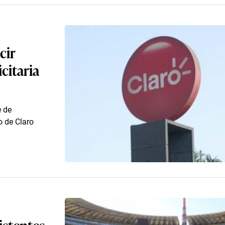
cir
citaria
e de
 de Claro
istentes