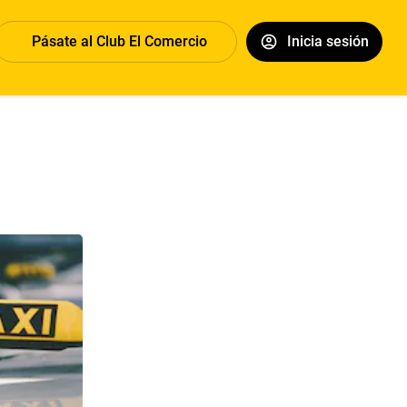
Pásate al Club El Comercio
Inicia sesión