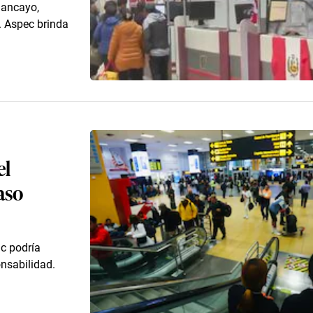
uancayo,
. Aspec brinda
el
aso
ac podría
onsabilidad.