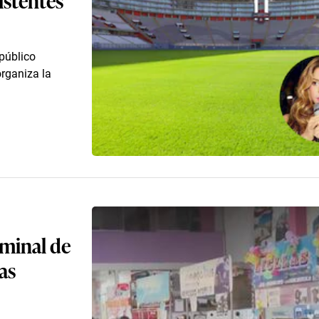
 público
rganiza la
rminal de
as