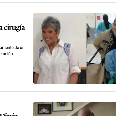
a cirugía
osamente de un
eración
Efraín