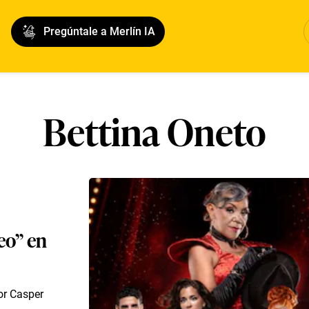
Pregúntale a Merlín IA
Bettina Oneto
eo” en
or Casper