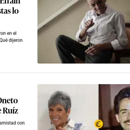
tas lo
on en el
Qué dijeron
 Oneto
e Ruíz
u amistad con