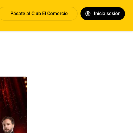
Pásate al Club El Comercio
Inicia sesión