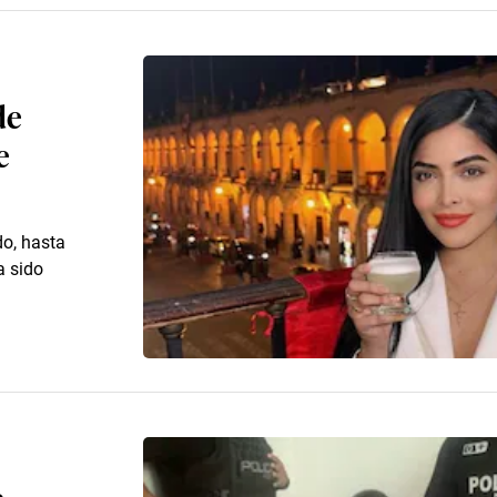
de
e
do, hasta
a sido
e