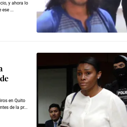
cio, y ahora lo
 ese ...
a
 de
iros en Quito
tes de la pr...