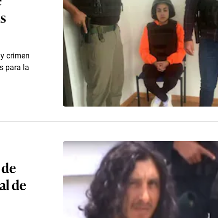
as
 y crimen
s para la
 de
al de