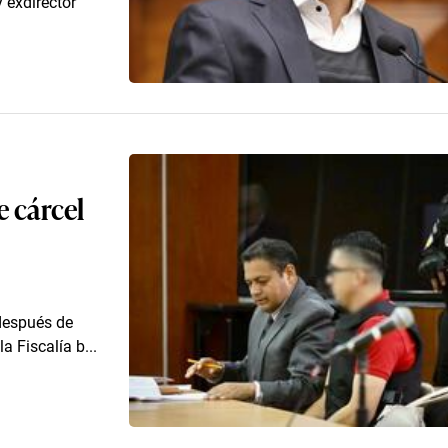
 exdirector
e cárcel
 después de
a Fiscalía b...