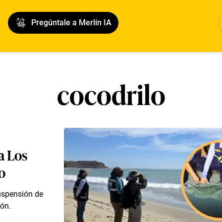
Pregúntale a Merlín IA
cocodrilo
a Los
o
suspensión de
ión.