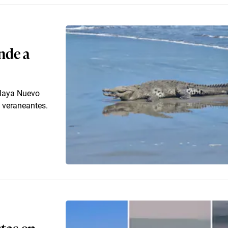
nde a
playa Nuevo
s veraneantes.
tas en