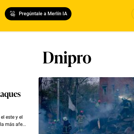
Pregúntale a Merlín IA
Dnipro
taques
el este y el
la más afe...