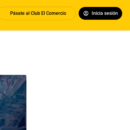
Pásate al Club El Comercio
Inicia sesión