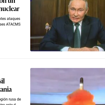
 nuclear
entes ataques
denses ATACMS
il
rania
egión rusa de
ro este d...