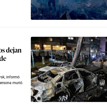
os dejan
 de
vsk, informó
persona murió.