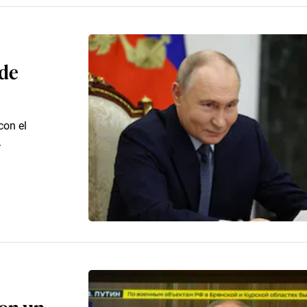
 de
con el
.
con un