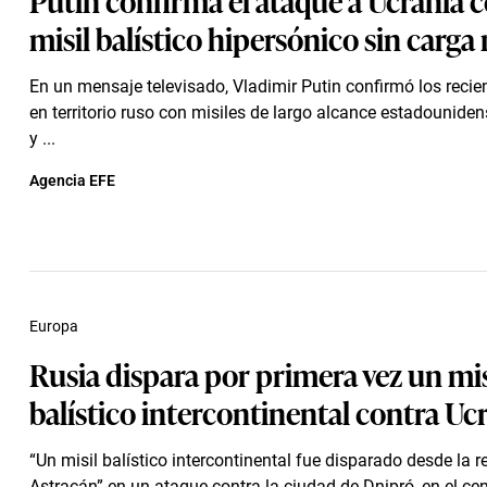
misil balístico hipersónico sin carga
En un mensaje televisado, Vladimir Putin confirmó los reci
en territorio ruso con misiles de largo alcance estadouni
y ...
Agencia EFE
Europa
Rusia dispara por primera vez un mis
balístico intercontinental contra Uc
“Un misil balístico intercontinental fue disparado desde la r
Astracán” en un ataque contra la ciudad de Dnipró, en el cent