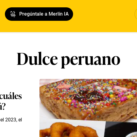
Pregúntale a Merlín IA
Dulce peruano
 cuáles
ú?
el 2023, el