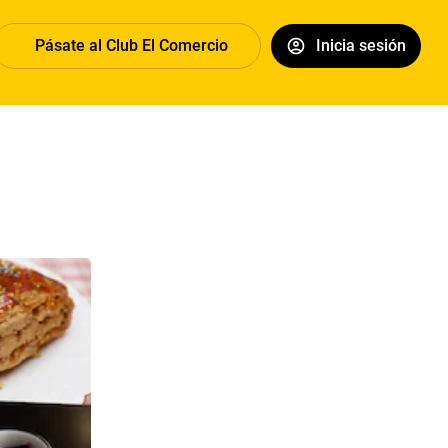
Pásate al Club El Comercio
Inicia sesión