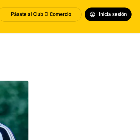
Pásate al Club El Comercio
Inicia sesión