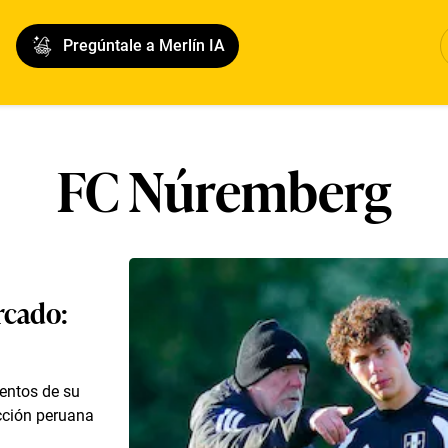
Pregúntale a Merlín IA
FC Núremberg
rcado:
entos de su
ección peruana