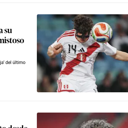
a su
mistoso
ja’ del último
to desde