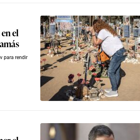
 en el
 Hamás
v para rendir
er el