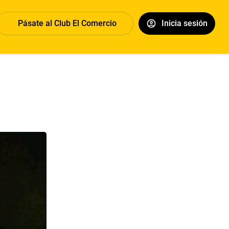
Pásate al Club El Comercio
Inicia sesión