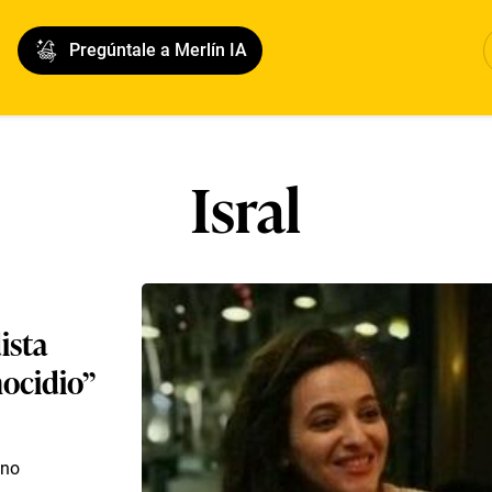
Pregúntale a Merlín IA
Isral
ista
nocidio”
ino