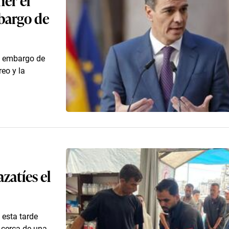
mbargo de
n embargo de
reo y la
zatíes el
 esta tarde
 cerca de una