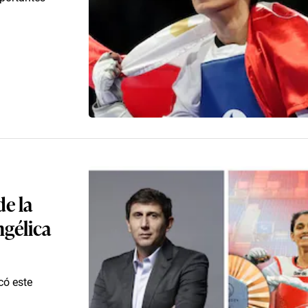
de la
gélica
có este