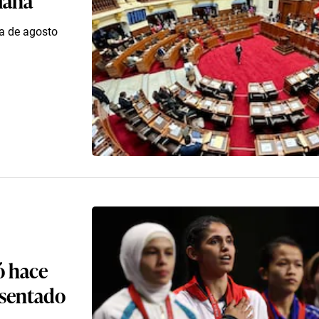
na de agosto
ó hace
 sentado