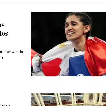
as
 los
 parataekwondo
na
emana