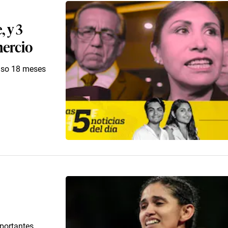
 y 3
mercio
puso 18 meses
portantes