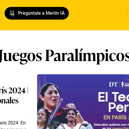
Pregúntale a Merlín IA
Juegos Paralímpico
ís 2024 |
onales
arís 2024. En