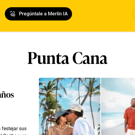
Pregúntale a Merlín IA
Punta Cana
años
 festejar sus