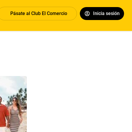
Pásate al Club El Comercio
Inicia sesión