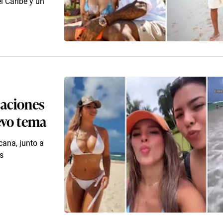
l Caribe y un
caciones
evo tema
cana, junto a
s