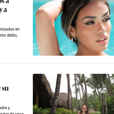
y a
orizados en
to delito,
 su
adre y
rutar de unas