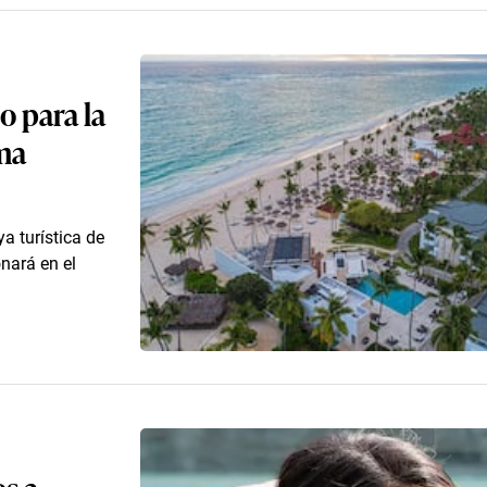
o para la
ma
a turística de
nará en el
s a