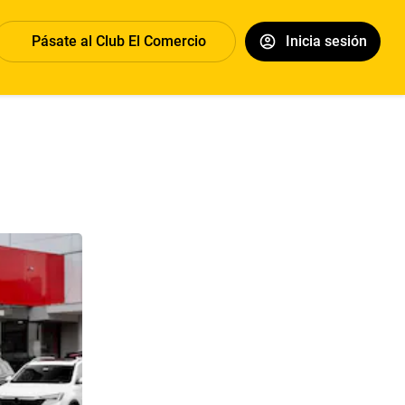
Pásate al Club El Comercio
Inicia sesión