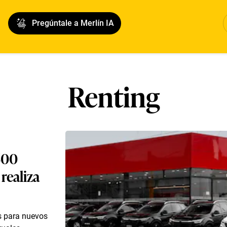
Pregúntale a Merlín IA
Renting
.500
 realiza
s para nuevos