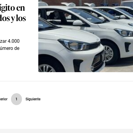
ígito en
os y los
nzar 4.000
número de
erior
1
Siguiente