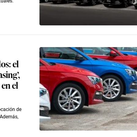
tuales.
os: el
sing’,
 en el
ocación de
. Además,