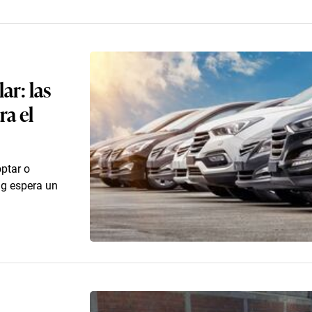
ar: las
ra el
ptar o
ng espera un