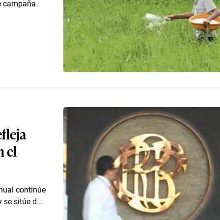
nte campaña
fleja
 el
anual continúe
se sitúe d...