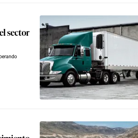
el sector
uperando
cimiento