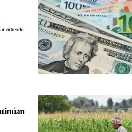
y
invirtiendo.
ontinúan