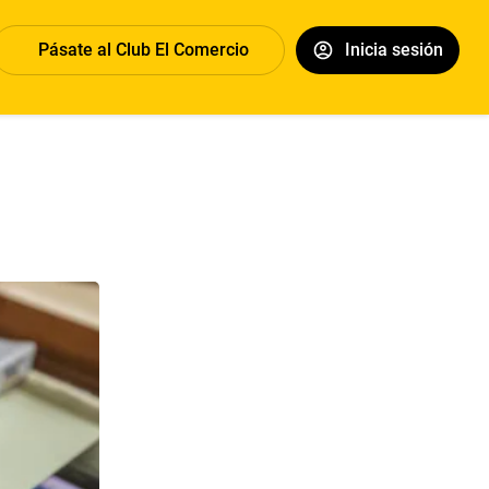
Pásate al Club El Comercio
Inicia sesión