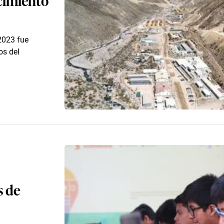
2023 fue
os del
s de