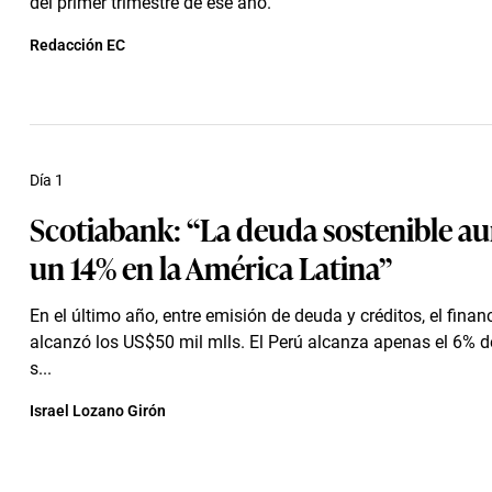
del primer trimestre de ese año.
Redacción EC
Día 1
Scotiabank: “La deuda sostenible 
un 14% en la América Latina”
En el último año, entre emisión de deuda y créditos, el fina
alcanzó los US$50 mil mlls. El Perú alcanza apenas el 6% de
s...
Israel Lozano Girón