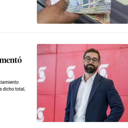
aumentó
nciamiento
 dicho total,