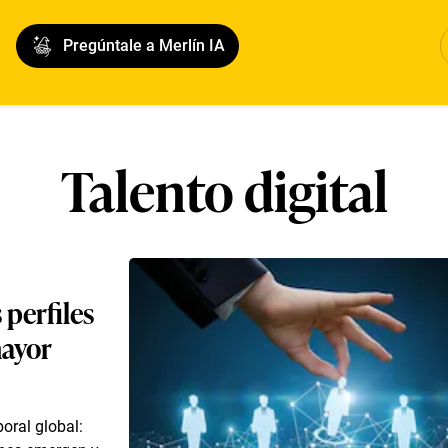
Pregúntale a Merlín IA
Talento digital
 perfiles
mayor
oral global: