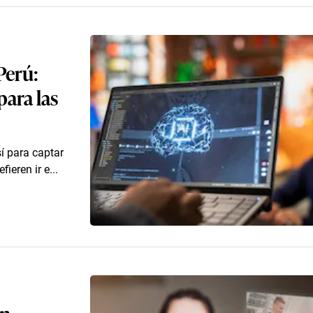
 Perú:
para las
í para captar
ieren ir e...
an