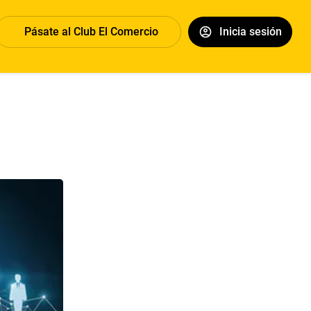
Pásate al Club El Comercio
Inicia sesión