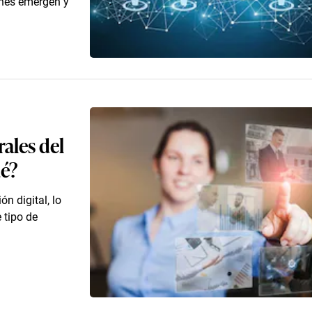
nes emergen y
ales del
ué?
n digital, lo
 tipo de