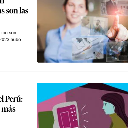
s son las
ción son
l 2023 hubo
el Perú:
r más