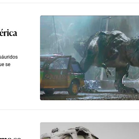
érica
osáuridos
ue se
omo se