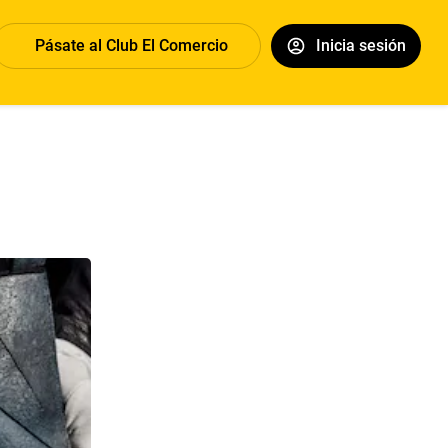
Pásate al Club El Comercio
Inicia sesión