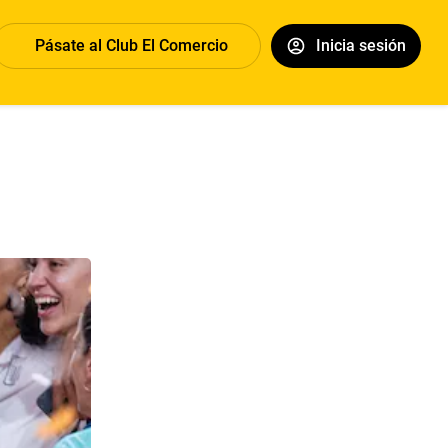
Pásate al Club El Comercio
Inicia sesión