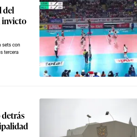
l del
 invicto
 sets con
s tercera
 detrás
ipalidad