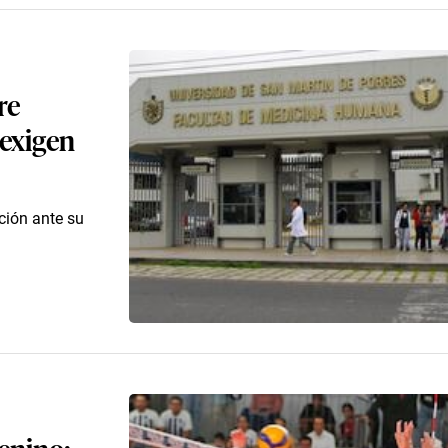
re
 exigen
ción ante su
enino: