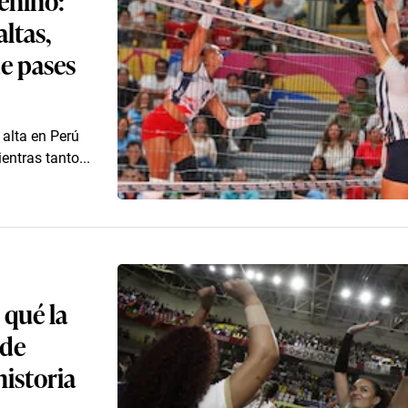
altas,
de pases
 alta en Perú
entras tanto...
 qué la
ede
historia