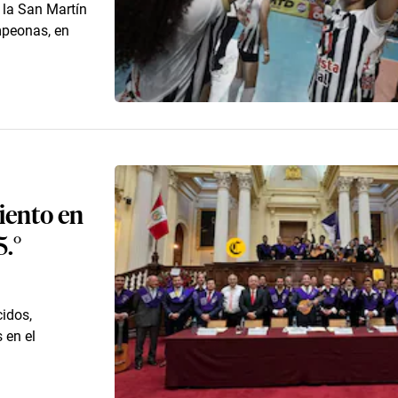
 la San Martín
mpeonas, en
iento en
5.°
idos,
 en el