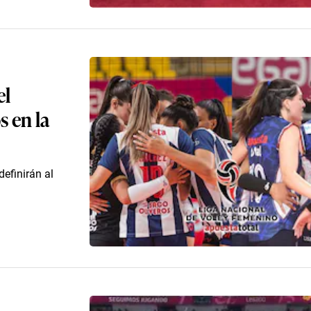
el
s en la
efinirán al