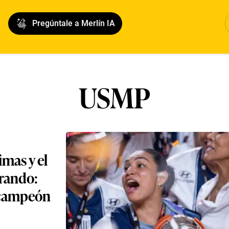
Pregúntale a Merlín IA
USMP
imas y el
orando:
ricampeón