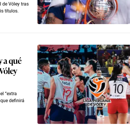
 de Vóley tras
 títulos.
y a qué
 Vóley
el “extra
 que definirá