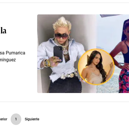
la
ssa Pumarica
omínguez
erior
1
Siguiente