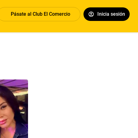
Pásate al Club El Comercio
Inicia sesión