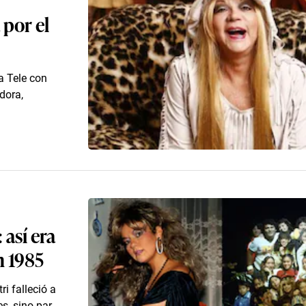
 por el
la Tele con
dora,
 así era
n 1985
i falleció a
, sino par...