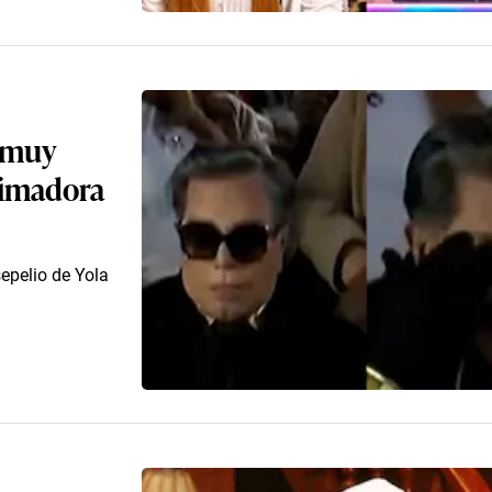
ó muy
animadora
sepelio de Yola