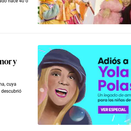
iado hace 40 o
mor y
ana, cuya
 descubrió