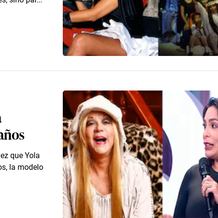
a
 años
vez que Yola
os, la modelo