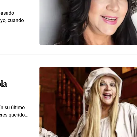
 pasado
ayo, cuando
la
 En su último
res querido...