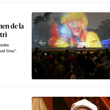
men de la
tri
dades
uel Grau”.