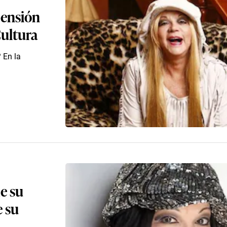
pensión
Cultura
 En la
de su
e su