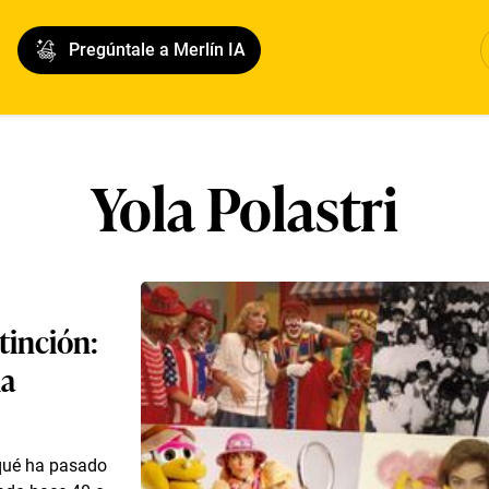
Pregúntale a Merlín IA
Yola Polastri
tinción:
la
 qué ha pasado