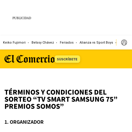
Keiko Fujimori
Betssy Chávez
Feriados
Alianza vs Sport Boys
Jorge M
SUSCRÍBETE
TÉRMINOS Y CONDICIONES DEL
SORTEO “TV SMART SAMSUNG 75”
PREMIOS SOMOS”
1. ORGANIZADOR