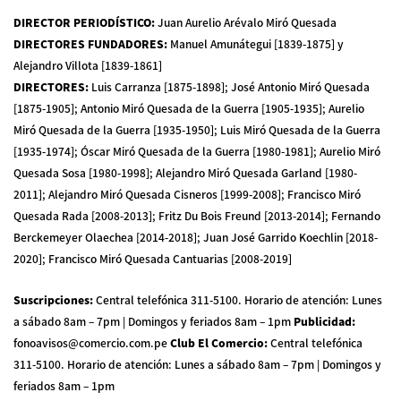
DIRECTOR PERIODÍSTICO
:
Juan Aurelio Arévalo Miró Quesada
DIRECTORES FUNDADORES
:
Manuel Amunátegui [1839-1875] y
Alejandro Villota [1839-1861]
DIRECTORES
:
Luis Carranza [1875-1898]; José Antonio Miró Quesada
[1875-1905]; Antonio Miró Quesada de la Guerra [1905-1935]; Aurelio
Miró Quesada de la Guerra [1935-1950]; Luis Miró Quesada de la Guerra
[1935-1974]; Óscar Miró Quesada de la Guerra [1980-1981]; Aurelio Miró
Quesada Sosa [1980-1998]; Alejandro Miró Quesada Garland [1980-
2011]; Alejandro Miró Quesada Cisneros [1999-2008]; Francisco Miró
Quesada Rada [2008-2013]; Fritz Du Bois Freund [2013-2014]; Fernando
Berckemeyer Olaechea [2014-2018]; Juan José Garrido Koechlin [2018-
2020]; Francisco Miró Quesada Cantuarias [2008-2019]
Suscripciones
:
Central telefónica 311-5100
.
Horario de atención: Lunes
a sábado 8am – 7pm | Domingos y feriados 8am – 1pm
Publicidad
:
fonoavisos@comercio.com.pe
Club El Comercio
:
Central telefónica
311-5100
.
Horario de atención: Lunes a sábado 8am – 7pm | Domingos y
feriados 8am – 1pm