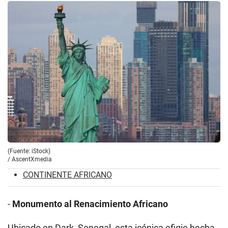
(Fuente: iStock)
/
AscentXmedia
CONTINENTE AFRICANO
-
Monumento al Renacimiento Africano
Ubicado en Dark, Senegal, esta icónica efigie hecha