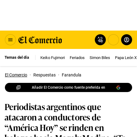
Temas del día
Keiko Fujimori
Feriados
Simon Biles
Papa León X
El Comercio
·
Respuestas
·
Farandula
Añadir El Comercio como fuente preferida en
Periodistas argentinos que
atacaron a conductores de
“América Hoy” se rinden en