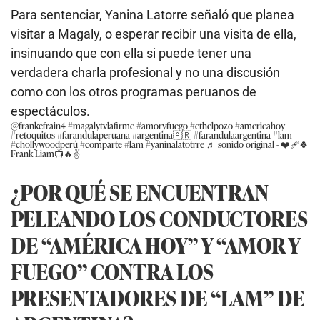
Para sentenciar, Yanina Latorre señaló que planea
visitar a Magaly, o esperar recibir una visita de ella,
insinuando que con ella si puede tener una
verdadera charla profesional y no una discusión
como con los otros programas peruanos de
espectáculos.
@frankefrain4
#magalytvlafirme
#amoryfuego
#ethelpozo
#americahoy
#retoquitos
#farandulaperuana
#argentina🇦🇷
#farandulaargentina
#lam
#chollywoodperú
#comparte
#lam
#yaninalatotrre
♬ sonido original - ❤️‍🩹🍀
Frank Liam📺🔥✌️
¿POR QUÉ SE ENCUENTRAN
PELEANDO LOS CONDUCTORES
DE “AMÉRICA HOY” Y “AMOR Y
FUEGO” CONTRA LOS
PRESENTADORES DE “LAM” DE