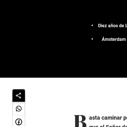
Diez años de L
Ámsterdam so
B
asta caminar p
que el
Señor de