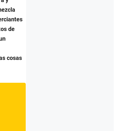
mezcla
erciantes
tos de
 un
las cosas