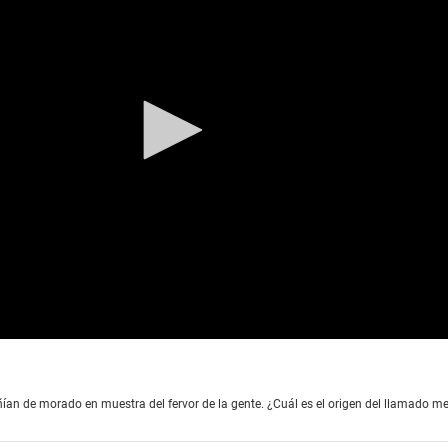
eñían de morado en muestra del fervor de la gente. ¿Cuál es el origen del llamado 