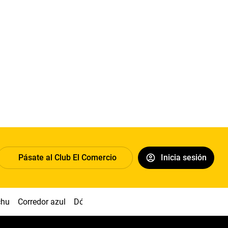
Pásate al Club El Comercio
Inicia sesión
chu
Corredor azul
Dólar
Congreso
Nasca
Acuña
Toled