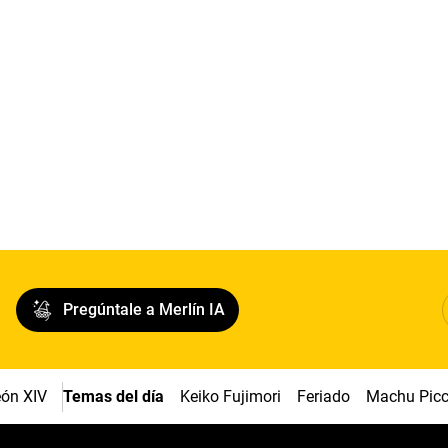
Pregúntale a Merlín IA
ón XIV
Temas del día
Keiko Fujimori
Feriado
Machu Pic