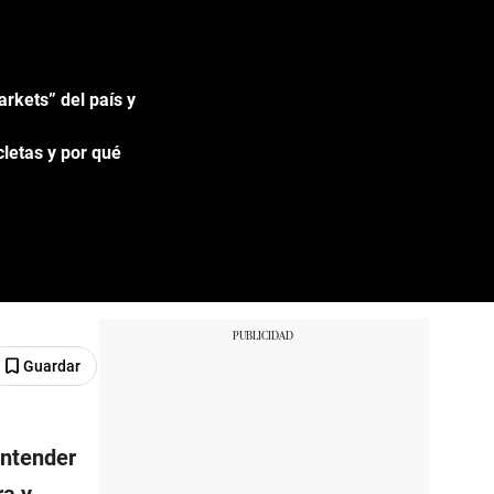
rkets” del país y
cletas y por qué
Guardar
entender
ra y