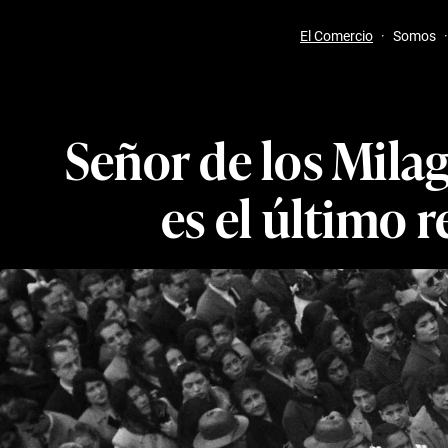
El Comercio
·
Somos
·
Señor de los Milag
es el último 