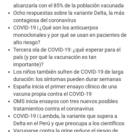
s
alcanzaría con el 85% de la población vacunada
e
c
Ocho respuestas sobre la variante Delta, la más
o
contagiosa del coronavirus
n
d
COVID-19 | ¿Qué son los anticuerpos
s
monoclonales y por qué se usan en pacientes de
alto riesgo?
Tercera ola de COVID-19: ¿qué esperar para el
país (y por qué la vacunación es tan
importante)?
Los niños también sufren de COVID-19 de larga
duración: los síntomas pueden durar semanas
España inicia el primer ensayo clínico de una
vacuna propia contra el COVID-19
OMS inicia ensayos con tres nuevos posibles
tratamientos contra el coronavirus
COVID-19 | Lambda, la variante que supera a
Delta en el Perú y que preocupa a los científicos
Vacunarse contra la gripe reduce el riesgo de