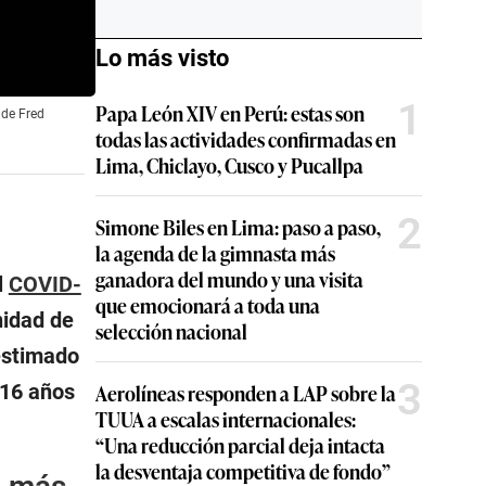
Lo más visto
1
Papa León XIV en Perú: estas son
 de Fred
todas las actividades confirmadas en
Lima, Chiclayo, Cusco y Pucallpa
2
Simone Biles en Lima: paso a paso,
la agenda de la gimnasta más
ganadora del mundo y una visita
l
COVID-
que emocionará a toda una
nidad de
selección nacional
estimado
3
 16 años
Aerolíneas responden a LAP sobre la
TUUA a escalas internacionales:
“Una reducción parcial deja intacta
la desventaja competitiva de fondo”