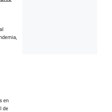
al
andemia,
s en
l de