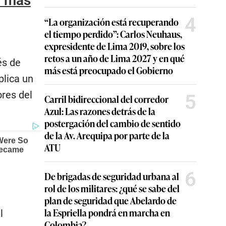
a más
4
“La organización está recuperando
el tiempo perdido”: Carlos Neuhaus,
expresidente de Lima 2019, sobre los
retos a un año de Lima 2027 y en qué
és de
más está preocupado el Gobierno
plica un
ores del
5
Carril bidireccional del corredor
Azul: Las razones detrás de la
postergación del cambio de sentido
de la Av. Arequipa por parte de la
ATU
6
De brigadas de seguridad urbana al
rol de los militares: ¿qué se sabe del
plan de seguridad que Abelardo de
la Espriella pondrá en marcha en
l
Colombia?