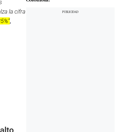
s
za la cifra
85%”
,
alto