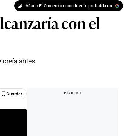
Añadir El Comercio como fuente preferida en
lcanzaría con el
e creía antes
Guardar