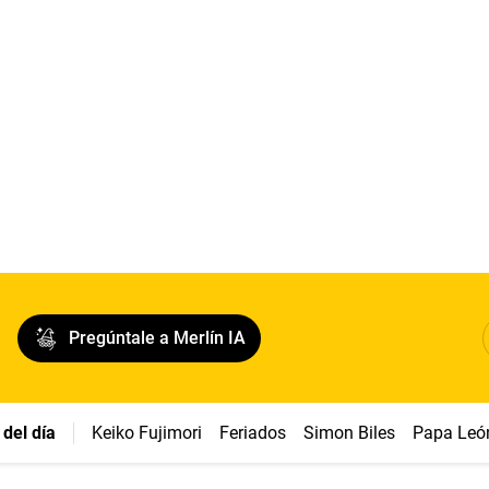
Pregúntale a Merlín IA
del día
Keiko Fujimori
Feriados
Simon Biles
Papa Leó