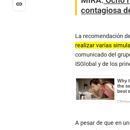
MIRA:
Ocho r
contagiosa d
La recomendación de
realizar varias sim
comunicado del grupo,
ISGlobal
y de los pri
A pesar de que en un