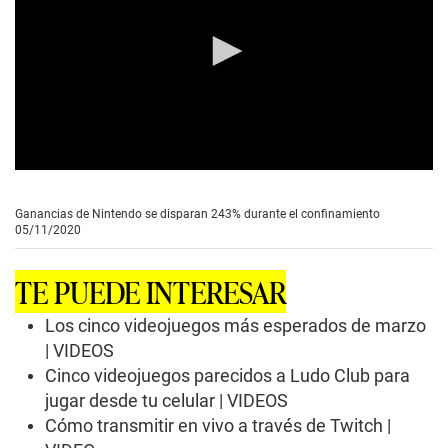
0
s
e
Ganancias de Nintendo se disparan 243% durante el confinamiento
c
05/11/2020
o
n
d
TE PUEDE INTERESAR
s
o
f
Los cinco videojuegos más esperados de marzo
1
| VIDEOS
m
i
Cinco videojuegos parecidos a Ludo Club para
n
jugar desde tu celular | VIDEOS
u
t
Cómo transmitir en vivo a través de Twitch |
e