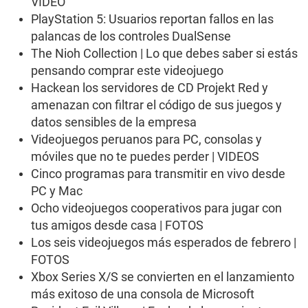
,
VIDEO
1
PlayStation 5: Usuarios reportan fallos en las
2
s
palancas de los controles DualSense
e
The Nioh Collection | Lo que debes saber si estás
c
o
pensando comprar este videojuego
n
Hackean los servidores de CD Projekt Red y
d
s
amenazan con filtrar el código de sus juegos y
datos sensibles de la empresa
Videojuegos peruanos para PC, consolas y
móviles que no te puedes perder | VIDEOS
Cinco programas para transmitir en vivo desde
PC y Mac
Ocho videojuegos cooperativos para jugar con
tus amigos desde casa | FOTOS
Los seis videojuegos más esperados de febrero |
FOTOS
Xbox Series X/S se convierten en el lanzamiento
más exitoso de una consola de Microsoft