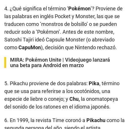
4. ¿Qué significa el término ‘
Pokémon
’? Proviene de
las palabras en inglés Pocket y Monster, las que se
traducen como ‘monstros de bolsillo’ o se pueden
reducir solo a ‘Pokémon’. Antes de este nombre,
Satoshi Tajiri ideó Capsule Monster (o abreviado
como
CapuMon
), decisión que Nintendo rechazó.
MIRA:
Pokémon Unite | Videojuego lanzará
una beta para Android en marzo
5. Pikachu proviene de dos palabras:
Pika
, término
que se usa para referirse a los ocotónidos, una
especie de liebre o conejo; y
Chu,
la onomatopeya
del sonido de los ratones en el idioma japonés.
6. En 1999, la revista Time coronó a
Pikachu
como la
segunda persona del año, siendo el artista