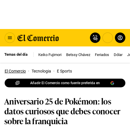
Temas del día
Keiko Fujimori
Betssy Chávez
Feriados
Dólar
J
El Comercio
·
Tecnologia
·
E Sports
Añadir El Comercio como fuente preferida en
Aniversario 25 de Pokémon: los
datos curiosos que debes conocer
sobre la franquicia