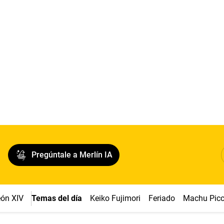
Pregúntale a Merlín IA
ón XIV
Temas del día
Keiko Fujimori
Feriado
Machu Pic