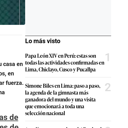
Lo más visto
1
Papa León XIV en Perú: estas son
todas las actividades confirmadas en
u casa en
Lima, Chiclayo, Cusco y Pucallpa
os, en
r fuerza.
2
Simone Biles en Lima: paso a paso,
la agenda de la gimnasta más
na
ganadora del mundo y una visita
que emocionará a toda una
selección nacional
nas de
les de