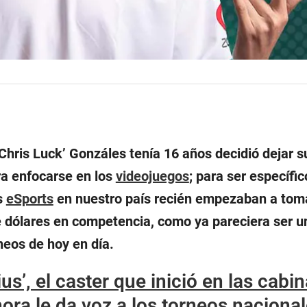
Chris Luck’ Gonzáles tenía 16 años decidió dejar s
ra enfocarse en los
videojuegos
; para ser específic
s
eSports
en nuestro país recién empezaban a toma
e dólares en competencia, como ya pareciera ser u
neos de hoy en día.
us’, el caster que inició en las cabi
ora le da voz a los torneos naciona