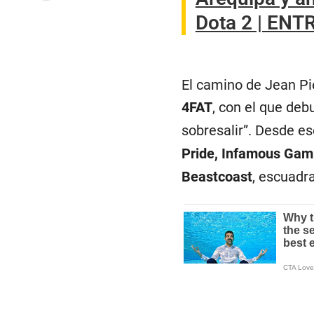
Dota 2 | ENT
El camino de Jean Pie
4FAT
, con el que deb
sobresalir”. Desde e
Pride, Infamous Gam
Beastcoast
, escuadr