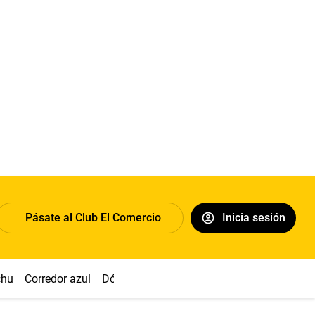
Pásate al Club El Comercio
Inicia sesión
chu
Corredor azul
Dólar
Simon Biles
Congreso
Nasca