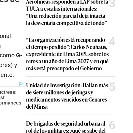
3
Aerolíneas responden a LAP sobre la
TUUA a escalas internacionales:
“Una reducción parcial deja intacta
la desventaja competitiva de fondo”
ional
4
“La organización está recuperando
a
el tiempo perdido”: Carlos Neuhaus,
expresidente de Lima 2019, sobre los
e como
G-
retos a un año de Lima 2027 y en qué
ores) y
más está preocupado el Gobierno
ente.
5
Unidad de Investigación: Hallan más
de siete millones de jeringas y
medicamentos vencidos en Cenares
del Minsa
6
De brigadas de seguridad urbana al
rol de los militares: ¿qué se sabe del