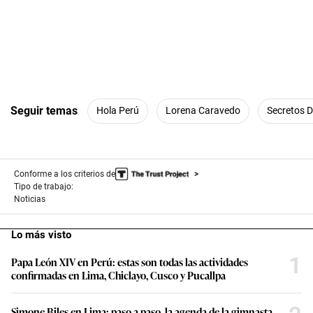
Seguir temas
Hola Perú
Lorena Caravedo
Secretos D
Conforme a los criterios de
Tipo de trabajo:
Noticias
Lo más visto
1
Papa León XIV en Perú: estas son todas las actividades
confirmadas en Lima, Chiclayo, Cusco y Pucallpa
Simone Biles en Lima: paso a paso, la agenda de la gimnasta