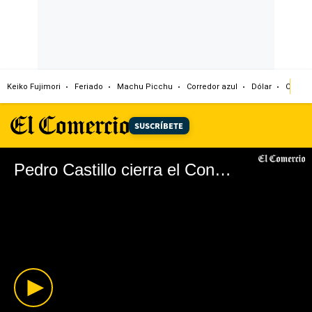
Keiko Fujimori
Feriado
Machu Picchu
Corredor azul
Dólar
Congr
SUSCRÍBETE
Pedro Castillo cierra el Congreso de la República