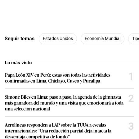
Seguir temas
Estados Unidos
Economía Mundial
Tip
Lo más visto
1
Papa León XIV en Perú: estas son todas las actividades
confirmadas en Lima, Chiclayo, Cusco y Pucallpa
2
Simone Biles en Lima: paso a paso, la agenda de la gimnasta
más ganadora del mundo y una visita que emocionará a toda
una selección nacional
3
Aerolíneas responden a LAP sobre la TUUA a escalas
internacionales: “Una reducción parcial deja intacta la
desventaja competitiva de fondo”