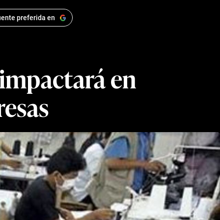
ente preferida en
 impactará en
resas