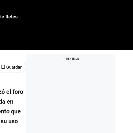
de fletes
Guardar
ó el foro
ada en
ento que
 su uso