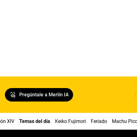
Pregúntale a Merlín IA
ón XIV
Temas del día
Keiko Fujimori
Feriado
Machu Pic