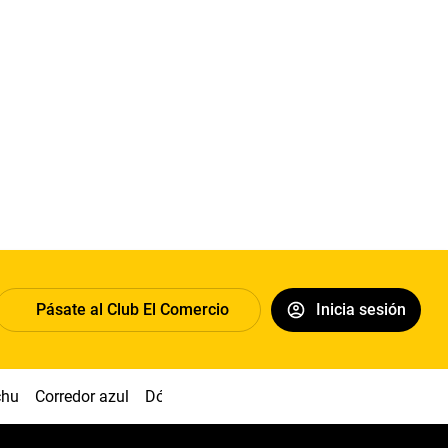
Pásate al Club El Comercio
Inicia sesión
chu
Corredor azul
Dólar
Congreso
Nasca
Acuña
Toled