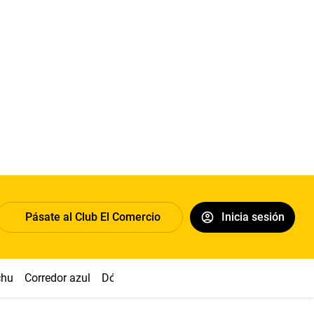
Pásate al Club El Comercio
Inicia sesión
chu
Corredor azul
Dólar
Congreso
Nasca
Acuña
Toled