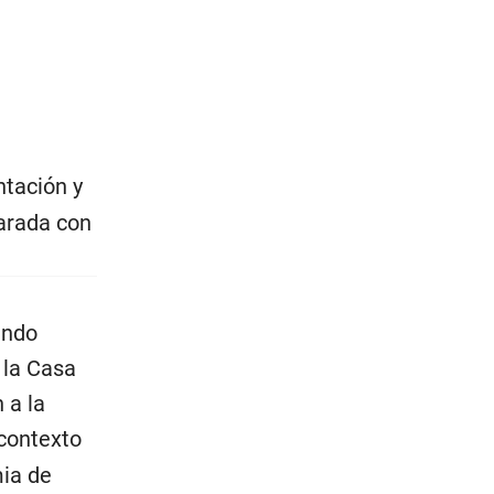
ntación y
arada con
endo
 la Casa
 a la
contexto
mia de