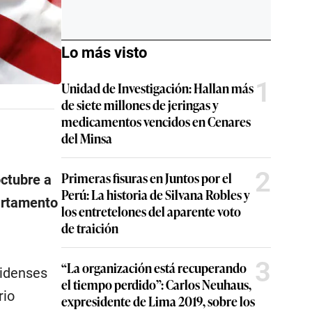
Lo más visto
1
Unidad de Investigación: Hallan más
de siete millones de jeringas y
medicamentos vencidos en Cenares
del Minsa
2
Primeras fisuras en Juntos por el
ctubre a
Perú: La historia de Silvana Robles y
artamento
los entretelones del aparente voto
de traición
3
“La organización está recuperando
nidenses
el tiempo perdido”: Carlos Neuhaus,
rio
expresidente de Lima 2019, sobre los