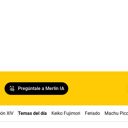
Pregúntale a Merlín IA
ón XIV
Temas del día
Keiko Fujimori
Feriado
Machu Pic