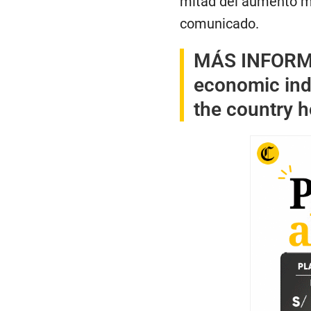
mitad del aumento me
comunicado.
MÁS INFOR
economic ind
the country 