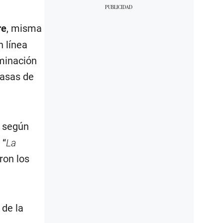
re
, misma
n línea
rminación
tasas de
s según
 “
La
ron los
 de la