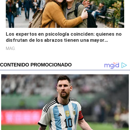
Los expertos en psicología coinciden: quienes no
disfrutan de los abrazos tienen una mayor
sensibilidad a los estímulos físicos y no es por
MAG.
desinterés