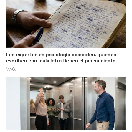
Los expertos en psicología coinciden: quienes
escriben con mala letra tienen el pensamiento
acelerado y no lo hacen por desinterés
MAG.