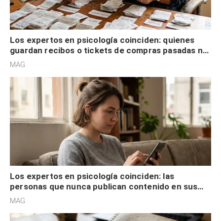
Los expertos en psicología coinciden: quienes
guardan recibos o tickets de compras pasadas no
son acumuladores, sino que tienen necesidad de
MAG.
control
Los expertos en psicología coinciden: las
personas que nunca publican contenido en sus
redes sociales no pretenden buscar validación
MAG.
externa