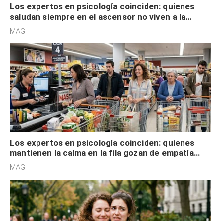
Los expertos en psicología coinciden: quienes
saludan siempre en el ascensor no viven a la
defensiva y tienen apertura social
MAG.
Los expertos en psicología coinciden: quienes
mantienen la calma en la fila gozan de empatía
cognitiva, gratitud y no solo tienen autocontrol
MAG.